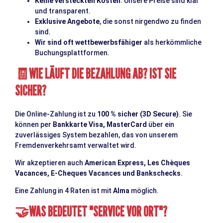
Keine versteckten Kosten
: Unsere Preise sind klar
und transparent.
Exklusive Angebote
, die sonst nirgendwo zu finden
sind.
Wir sind oft wettbewerbsfähiger
als herkömmliche
Buchungsplattformen.
WIE LÄUFT DIE BEZAHLUNG AB? IST SIE
🧾
SICHER?
Die Online-Zahlung ist zu
100 % sicher (3D Secure)
. Sie
können per
Bankkarte Visa, MasterCard
über ein
zuverlässiges System bezahlen, das von unserem
Fremdenverkehrsamt verwaltet wird.
Wir akzeptieren auch
American Express, Les Chèques
Vacances, E-Cheques Vacances und Bankschecks
.
Eine Zahlung in 4 Raten ist mit
Alma
möglich.
WAS BEDEUTET "SERVICE VOR ORT"?
🤝