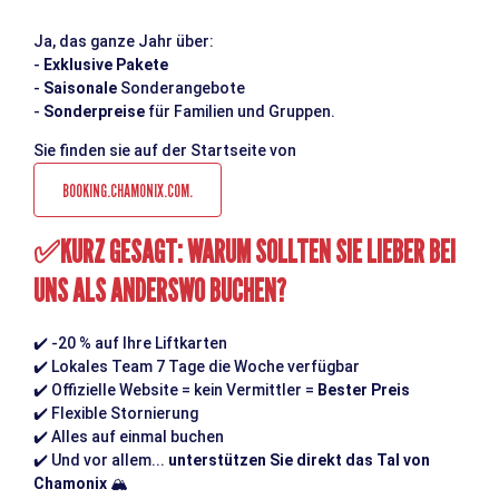
Ja, das ganze Jahr über:
-
Exklusive Pakete
-
Saisonale
Sonderangebote
-
Sonderpreise
für Familien und Gruppen.
Sie finden sie auf der Startseite von
BOOKING.CHAMONIX.COM.
KURZ GESAGT: WARUM SOLLTEN SIE LIEBER BEI
✅
UNS ALS ANDERSWO BUCHEN?
✔️
-20 % auf Ihre Liftkarten
✔️
Lokales Team 7 Tage die Woche verfügbar
✔️
Offizielle Website = kein Vermittler =
Bester Preis
✔️
Flexible Stornierung
✔️
Alles auf einmal buchen
✔️ Und vor allem...
unterstützen Sie direkt das Tal von
Chamonix
🏔️