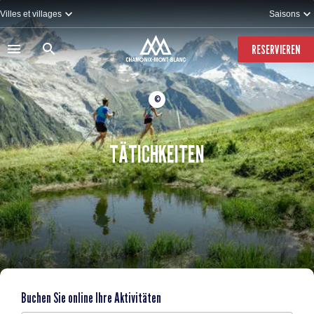
Direkt
Villes et villages
Saisons
zum
Inhalt
RESERVIEREN
©
TÄTICHKEITEN
Buchen Sie online Ihre Aktivitäten