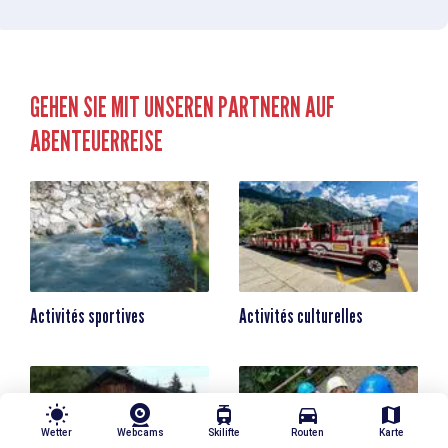
GEHEN SIE MIT UNSEREN PARTNERN AUF
ABENTEUERREISE
Activités sportives
Activités culturelles
wb_sunny
tram
directions_car
map
Wetter
Webcams
Skilifte
Routen
Karte