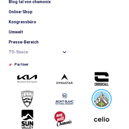
Blog tal von chamonix
Online-Shop
Kongressbüro
Umwelt
Presse-Bereich
TO-Space
Offices de tourisme
Partner
Photothèque
Schlagen Sie Ihr Event vor
Service groupes et séminaires
Herunterladen
Tourismus & Behinderung