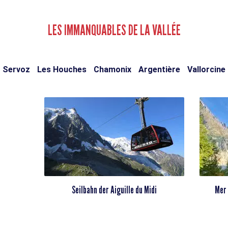
LES IMMANQUABLES DE LA VALLÉE
Servoz
Les Houches
Chamonix
Argentière
Vallorcine
Seilbahn der Aiguille du Midi
Mer 