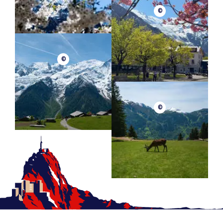
©
©
©