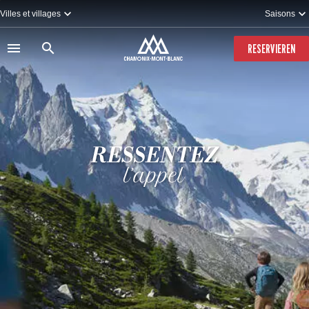
Direkt
Villes et villages
Saisons
zum
Inhalt
RESERVIEREN