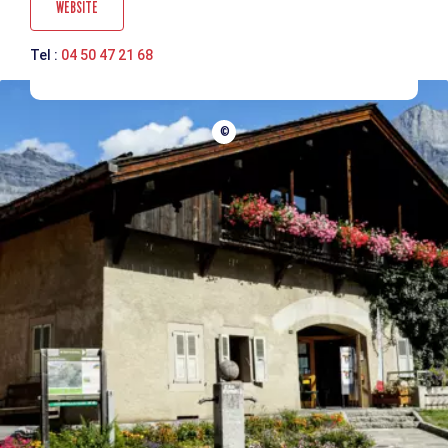
WEBSITE
Tel :
04 50 47 21 68
©