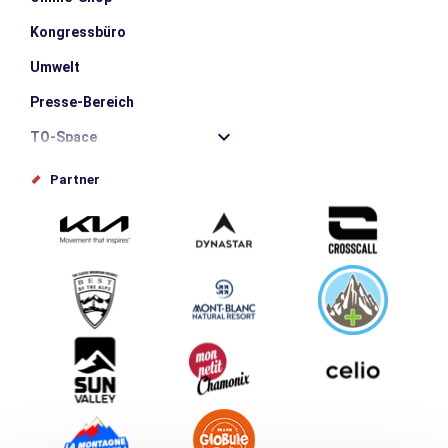
Kongressbüro
Umwelt
Presse-Bereich
TO-Space
Offices de tourisme
Partner
Photothèque
Schlagen Sie Ihr Event vor
Service groupes et séminaires
Herunterladen
Tourismus & Behinderung