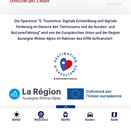
Télécharger l'appli
Die Operation "E-Tourismus: Digitale Entwicklung und digitale
Förderung im Dienste des Territoriums und der Kunden- und
Nutzererfahrung" wird von der Europäischen Union und der Region
Auvergne-Rhône-Alpes im Rahmen des EFRE kofinanziert.
wb_sunny
tram
directions_car
map
Wetter
Webcams
Skilifte
Routen
Karte