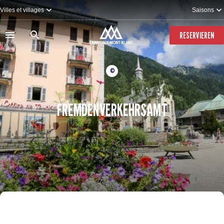
Direkt
Villes et villages
Saisons
zum
Inhalt
RESERVIEREN
©
FREMDENVERKEHRSAMT