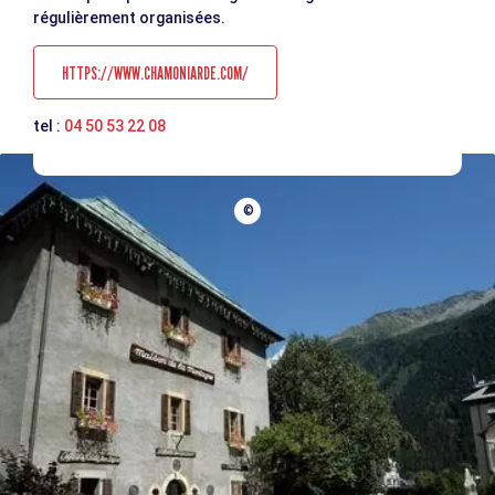
régulièrement organisées.
HTTPS://WWW.CHAMONIARDE.COM/
tel :
04 50 53 22 08
©