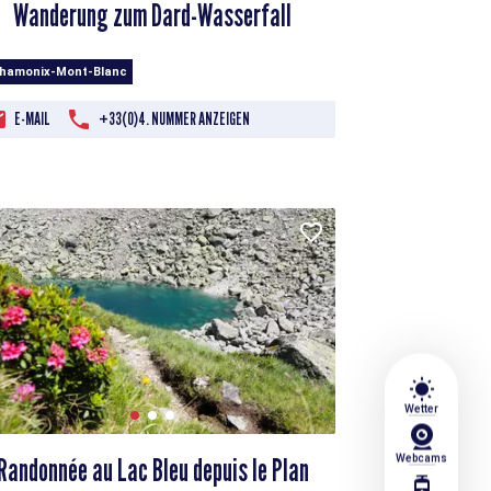
Wanderung zum Dard-Wasserfall
Chamonix-Mont-Blanc
E-MAIL
+33(0)4. NUMMER ANZEIGEN
wb_sunny
Wetter
Randonnée au Lac Bleu depuis le Plan
Webcams
tram