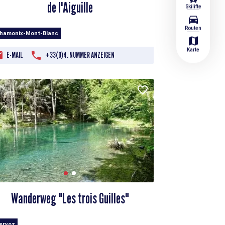
de l'Aiguille
Skilifte
directions_car
Routen
Chamonix-Mont-Blanc
map
Karte
E-MAIL
+33(0)4. NUMMER ANZEIGEN
Wanderweg "Les trois Guilles"
Servoz