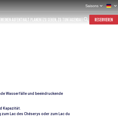
Saisons
MEINEN AUFENTHALT PLANEN
ZU SEHEN, ZU TUN
AGENDA
RESERVIEREN
rende Wasserfälle und beeindruckende
nd Kapazität.
ng zum Lac des Chéserys oder zum Lac du