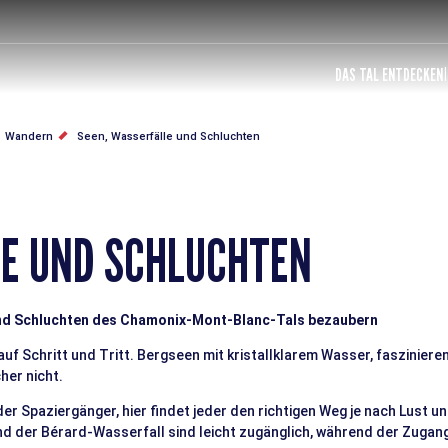
DAS TAL ENTDECKEN
Wandern
Seen, Wasserfälle und Schluchten
LE UND SCHLUCHTEN
 und Schluchten des Chamonix-Mont-Blanc-Tals bezaubern
uf Schritt und Tritt. Bergseen mit kristallklarem Wasser, faszinie
cher nicht.
Spaziergänger, hier findet jeder den richtigen Weg je nach Lust u
und der Bérard-Wasserfall sind leicht zugänglich, während der Zuga