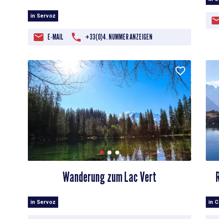
in Servoz
E-MAIL
+33(0)4. NUMMER ANZEIGEN
Wanderung zum Lac Vert
in Servoz
in 