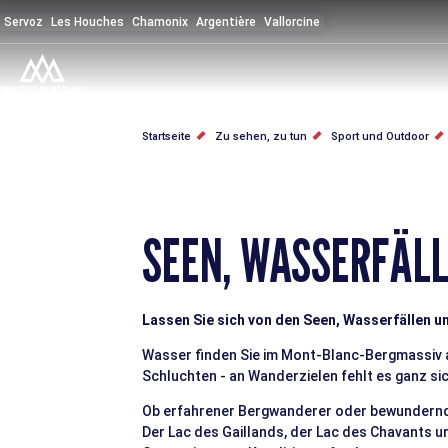
Direkt
Servoz
Les Houches
Chamonix
Argentière
Vallorcine
zum
Inhalt
PFADNAVIGATION
Startseite
Zu sehen, zu tun
Sport und Outdoor
SEEN, WASSERFÄL
Lassen Sie sich von den Seen, Wasserfällen
Wasser finden Sie im Mont-Blanc-Bergmassiv a
Schluchten - an Wanderzielen fehlt es ganz si
Ob erfahrener Bergwanderer oder bewundernder 
Der Lac des Gaillands, der Lac des Chavants 