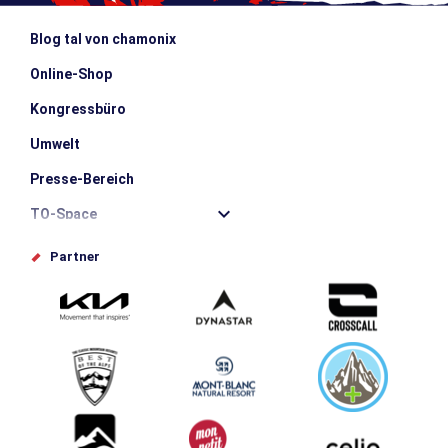
Blog tal von chamonix
Online-Shop
Kongressbüro
Umwelt
Presse-Bereich
TO-Space
Offices de tourisme
Partner
Photothèque
Schlagen Sie Ihr Event vor
Service groupes et séminaires
Herunterladen
Tourismus & Behinderung