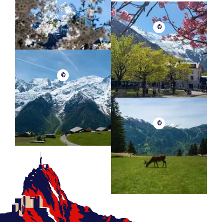
Positive Erhebung
890m
©
Negative Höhe
890m
Dauer der Hin- und Rückfahrt
5h
©
©