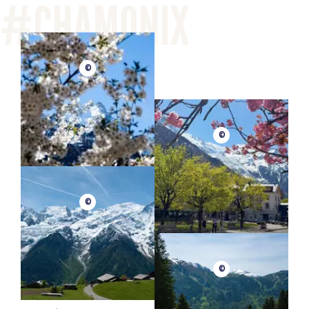
©
©
©
©