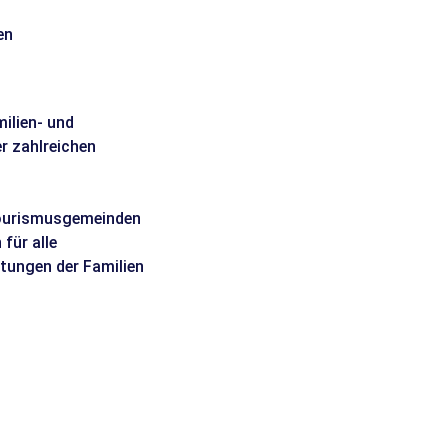
en
ilien- und
r zahlreichen
 Tourismusgemeinden
für alle
rtungen der Familien