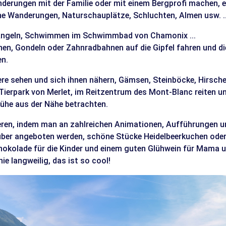
erungen mit der Familie oder mit einem Bergprofi machen, es
e Wanderungen, Naturschauplätze, Schluchten, Almen usw. ..
 Angeln, Schwimmen im Schwimmbad von Chamonix ...
en, Gondeln oder Zahnradbahnen auf die Gipfel fahren und di
n.
ere sehen und sich ihnen nähern, Gämsen, Steinböcke, Hirsch
Tierpark von Merlet, im Reitzentrum des Mont-Blanc reiten un
he aus der Nähe betrachten.
ren, indem man an zahlreichen Animationen, Aufführungen un
 über angeboten werden, schöne Stücke Heidelbeerkuchen ode
hokolade für die Kinder und einem guten Glühwein für Mama u
nie langweilig, das ist so cool!