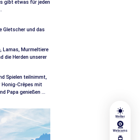
 gibt etwas für jeden
.
e Gletscher und das
e, Lamas, Murmeltiere
d die Herden unserer
d Spielen teilnimmt,
r Honig-Crêpes mit
nd Papa genießen ...
wb_sunny
Wetter
Webcams
tram