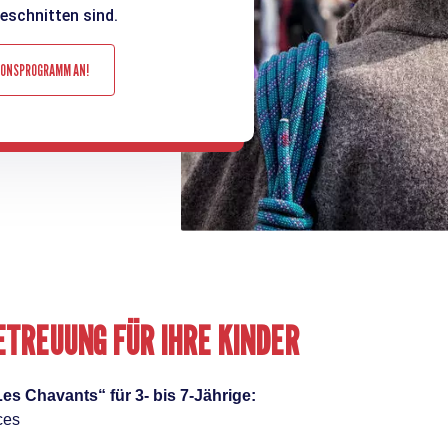
eschnitten sind.
TIONSPROGRAMM AN!
TREUUNG FÜR IHRE KINDER
Les Chavants“ für 3- bis 7-Jährige:
ces