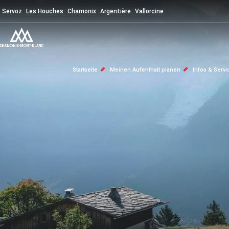
Direkt
Servoz
Les Houches
Chamonix
Argentière
Vallorcine
zum
Inhalt
PFADNAVIGATION
Startseite
Meinen Aufenthalt planen
Infos & Serv