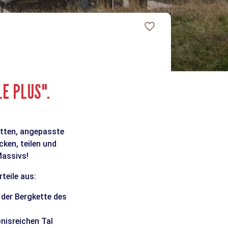
LE PLUS".
ätten, angepasste
ken, teilen und
Massivs!
teile aus:
 der Bergkette des
bnisreichen Tal