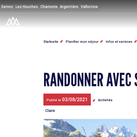
Direkt
Servoz
Les Houches
Chamonix
Argentière
Vallorcine
zum
Inhalt
PFADNAVIGATION
Startseite
Planifier mon séjour
Infos et services
RANDONNER AVEC 
03/08/2021
Publié le
Activités
Claire