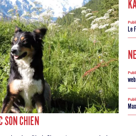
KA
Publ
Le 
NE
Publ
web
Publ
Max
C SON CHIEN