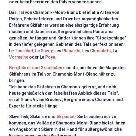
oder beim Freeriden den Pulverschnee suchen.
Das Tal von Chamonix-Mont-Blanc bietet alle Arten von
Pisten, Schneefeldern und Orientierungsmöglichkeiten.
Erfahrene Skifahrer werden eine einzigartige Erfahrung
machen und dabei ein außergewöhnliches Panorama
genießen! Anfänger und Kinder können ihre "Stockschläge"
in den tiefer gelegenen Gebieten des Tals perfektionieren:
Le
Tourchet
, Le
Savoy
, Les
Planards
, Les
Chosalets
, La
Vormaine
oder La
Poya
.
Bergführer und Skischulen
sind da, um Ihnen die Magie des
Skifahrens im Tal von Chamonix-Mont-Blanc näher zu
bringen.
"Ich habe das Skifahren in Chamonix gelernt, und noch
heute genieße ich den fabelhaften Anblick dieses Tals",
erzählt uns Vivian Bruchez, Bergführer aus Chamonix und
Experte für steile Hänge.
Skiverleih, Skikurse und
Skipässe
- Sie brauchen nur zu
kommen, das Vallée de Chamonix-Mont-Blanc bietet Ihnen
ein Angebot mit Skiern in der Hand für außergewöhnliche
Erinnerungen an den Wintersport!