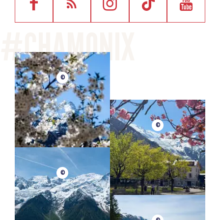
©
©
©