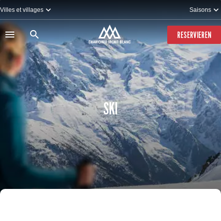
Direkt
Villes et villages
Saisons
zum
Inhalt
RESERVIEREN
SKI