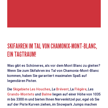
SKIFAHREN IM TAL VON CHAMONIX-MONT-BLANC,
EIN TAGTRAUM!
Was gibt es Schöneres, als vor dem Mont Blanc zu gleiten?
Wenn Sie zum Skifahren ins Tal von Chamonix-Mont-Blanc
kommen, haben Sie garantiert maximalen Spaß auf
legendären Pisten.
Die
Skigebiete Les Houches
, Le
Brévent
, La
Flégère
, Les
Grands-Montets
und
Balme
liegen auf einer Höhe von 1035
m bis 3300 m und bieten Ihnen Nervenkitzel pur, egal ob Sie
auf der Piste Kurven ziehen, im Snowpark Jumps machen