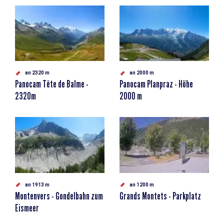
an 2320 m
an 2000 m
Panocam Tête de Balme -
Panocam Planpraz - Höhe
2320m
2000 m
an 1913 m
an 1200 m
Montenvers - Gondelbahn zum
Grands Montets - Parkplatz
Eismeer