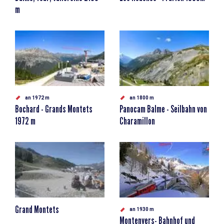
m
an 1972 m
an 1800 m
Bochard - Grands Montets
Panocam Balme - Seilbahn von
1972 m
Charamillon
Grand Montets
an 1930 m
Montenvers- Bahnhof und