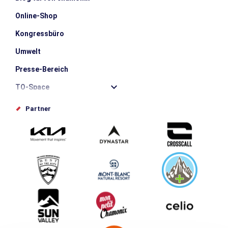
Online-Shop
Kongressbüro
Umwelt
Presse-Bereich
TO-Space
Offices de tourisme
Partner
Photothèque
Schlagen Sie Ihr Event vor
Service groupes et séminaires
Herunterladen
Tourismus & Behinderung