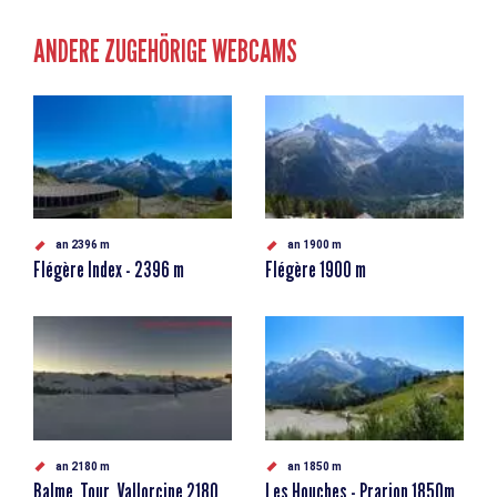
ANDERE ZUGEHÖRIGE WEBCAMS
an 2396 m
an 1900 m
Flégère Index - 2396 m
Flégère 1900 m
an 2180 m
an 1850 m
Balme, Tour, Vallorcine 2180
Les Houches - Prarion 1850m