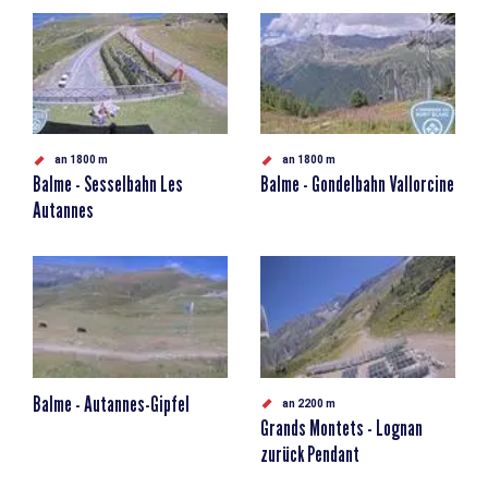
an 1800 m
an 1800 m
Balme - Sesselbahn Les
Balme - Gondelbahn Vallorcine
Autannes
Balme - Autannes-Gipfel
an 2200 m
Grands Montets - Lognan
zurück Pendant