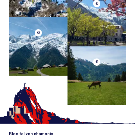
©
©
©
Blog tal von chamonix