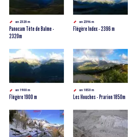
an 2320 m
an 2396 m
Panocam Tête de Balme -
Flégère Index - 2396 m
2320m
an 1900 m
an 1850 m
Flégère 1900 m
Les Houches - Prarion 1850m