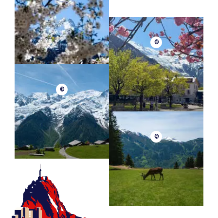
©
©
©