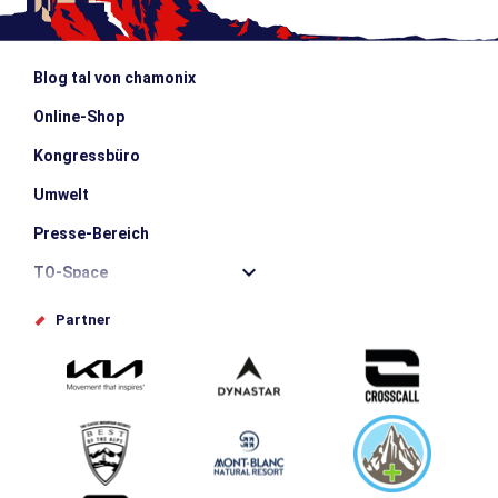
Blog tal von chamonix
Online-Shop
Kongressbüro
Umwelt
Presse-Bereich
TO-Space
Offices de tourisme
Partner
Photothèque
Schlagen Sie Ihr Event vor
Service groupes et séminaires
Herunterladen