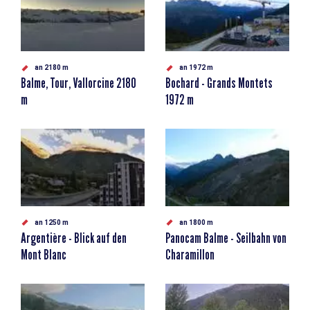
an 2180 m
an 1972 m
Balme, Tour, Vallorcine 2180
Bochard - Grands Montets
m
1972 m
an 1250 m
an 1800 m
Argentière - Blick auf den
Panocam Balme - Seilbahn von
Mont Blanc
Charamillon