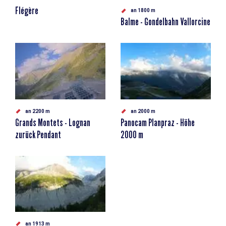
Flégère
an 1800 m
Balme - Gondelbahn Vallorcine
an 2200 m
an 2000 m
Grands Montets - Lognan
Panocam Planpraz - Höhe
zurück Pendant
2000 m
an 1913 m