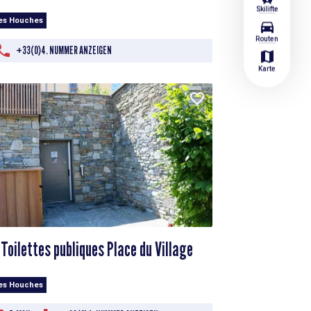
Skilifte
Les Houches
directions_car
Routen
+33(0)4. NUMMER ANZEIGEN
map
Karte
Toilettes publiques Place du Village
Les Houches