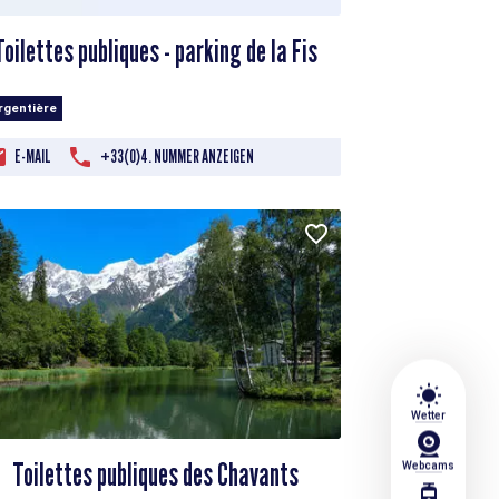
Toilettes publiques - parking de la Fis
Argentière
E-MAIL
+33(0)4. NUMMER ANZEIGEN
wb_sunny
Wetter
Toilettes publiques des Chavants
Webcams
tram