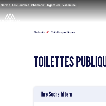
Direkt
Servoz
Les Houches
Chamonix
Argentière
Vallorcine
zum
Inhalt
PFADNAVIGATION
Startseite
Toilettes publiques
TOILETTES PUBLIQ
Ihre Suche filtern