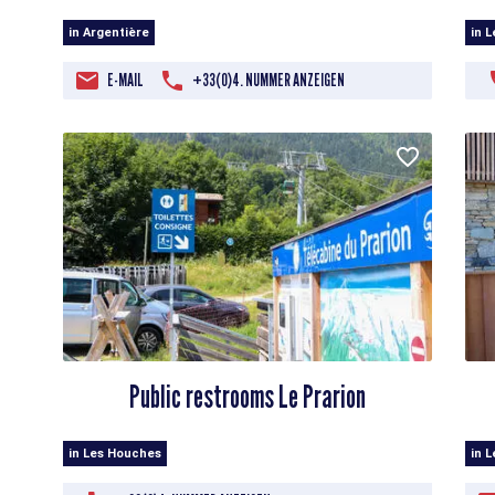
in Argentière
in 
E-MAIL
+33(0)4. NUMMER ANZEIGEN
Public restrooms Le Prarion
in Les Houches
in 