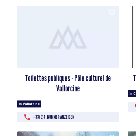
Toilettes publiques - Pôle culturel de
T
Vallorcine
in 
in Vallorcine
+33(0)4. NUMMER ANZEIGEN