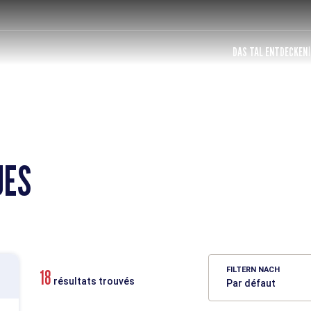
DAS TAL ENTDECKEN
UES
FILTERN NACH
18
résultats trouvés