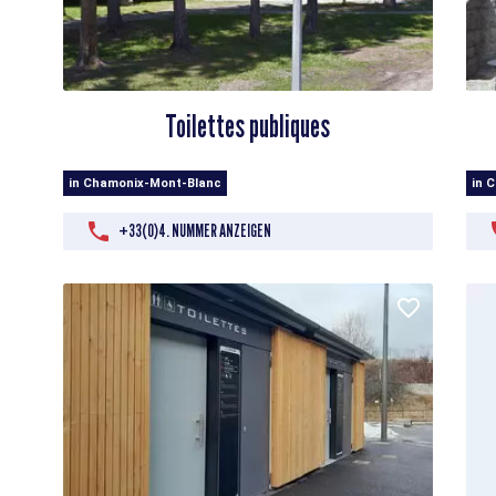
Toilettes publiques
in Chamonix-Mont-Blanc
in 
+33(0)4. NUMMER ANZEIGEN