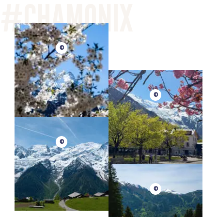
©
©
©
©