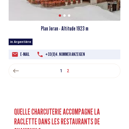
Plan Joran - Altitude 1923 m
in Argentière
E-MAIL
+33(0)4. NUMMER ANZEIGEN
west
1
2
QUELLE CHARCUTERIE ACCOMPAGNE LA
RACLETTE DANS LES RESTAURANTS DE