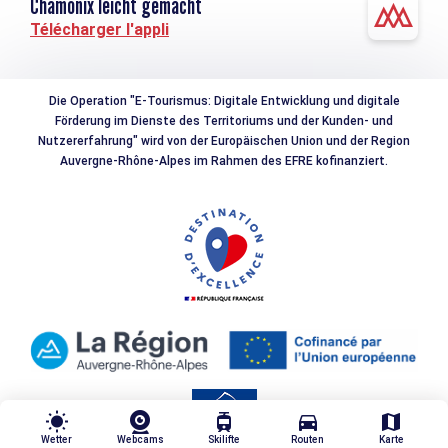
Chamonix leicht gemacht
Télécharger l'appli
Die Operation "E-Tourismus: Digitale Entwicklung und digitale
Förderung im Dienste des Territoriums und der Kunden- und
Nutzererfahrung" wird von der Europäischen Union und der Region
Auvergne-Rhône-Alpes im Rahmen des EFRE kofinanziert.
wb_sunny
tram
directions_car
map
Wetter
Webcams
Skilifte
Routen
Karte