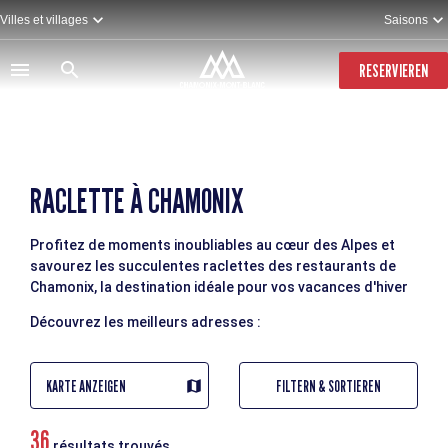
Direkt
Villes et villages
Saisons
zum
Inhalt
RESERVIEREN
RACLETTE À CHAMONIX
Profitez de moments inoubliables au cœur des Alpes et
savourez les succulentes raclettes des restaurants de
Chamonix, la destination idéale pour vos vacances d'hiver
Découvrez les meilleurs adresses :
KARTE ANZEIGEN
FILTERN & SORTIEREN
36
résultats trouvés