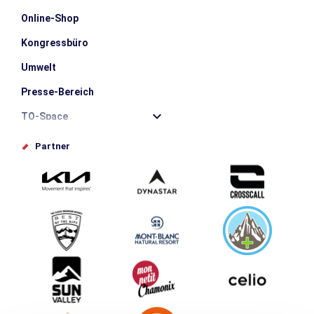
Online-Shop
Kongressbüro
Umwelt
Presse-Bereich
TO-Space
Offices de tourisme
Partner
Photothèque
Schlagen Sie Ihr Event vor
Service groupes et séminaires
Herunterladen
Tourismus & Behinderung