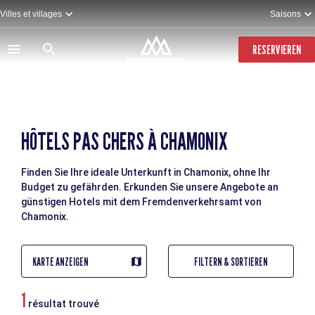
Direkt
Villes et villages
Saisons
zum
Inhalt
RESERVIEREN
HÔTELS PAS CHERS À CHAMONIX
Finden Sie Ihre ideale Unterkunft in Chamonix, ohne Ihr
Budget zu gefährden. Erkunden Sie unsere Angebote an
günstigen Hotels mit dem Fremdenverkehrsamt von
Chamonix.
KARTE ANZEIGEN
FILTERN & SORTIEREN
1
résultat trouvé