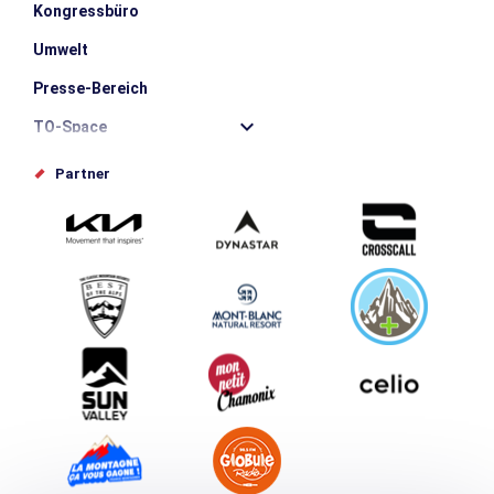
Kongressbüro
Umwelt
Presse-Bereich
TO-Space
Offices de tourisme
Partner
Photothèque
Schlagen Sie Ihr Event vor
Service groupes et séminaires
Herunterladen
Tourismus & Behinderung