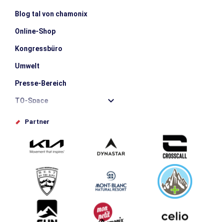
Blog tal von chamonix
Online-Shop
Kongressbüro
Umwelt
Presse-Bereich
TO-Space
Offices de tourisme
Partner
Photothèque
Schlagen Sie Ihr Event vor
Service groupes et séminaires
Herunterladen
Tourismus & Behinderung