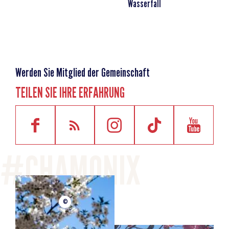
Wasserfall
oder in unserem Wanderführer.
Achtung: Die Bedingungen der Wanderwege können sich
ändern, informieren Sie sich also vor Ihrer Abreise.
Schwierigkeitsgrad
Leicht (im Tal)
Werden Sie Mitglied der Gemeinschaft
Entfernung
2.1km
TEILEN SIE IHRE ERFAHRUNG
Starthöhe
1070m
Maximale Höhe
1375m
Positive Erhebung
250m
Negative Höhe
250m
Dauer einfache Fahrt
1h
©