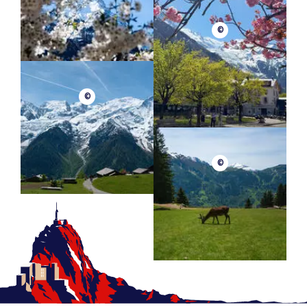
©
©
©