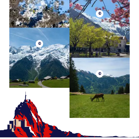
Negative Höhe
217m
Dauer einfache Fahrt
©
1h15min
©
©