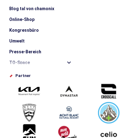
Blog tal von chamonix
Online-Shop
Kongressbüro
Umwelt
Presse-Bereich
TO-Space
Offices de tourisme
Partner
Photothèque
Schlagen Sie Ihr Event vor
Service groupes et séminaires
Herunterladen
Tourismus & Behinderung