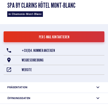
SPA BY CLARINS HÔTEL MONT-BLANC
in Chamonix-Mont-Blanc
PER E-MAIL KONTAKTIEREN
+33(0)4. NUMMER ANZEIGEN
WEGBESCHREIBUNG
WEBSITE
PRÄSENTATION
Die renommierte Kosmetikmarke CLARINS ist im Hotel
ÖFFNUNGSDATEN
Mont Blanc in Chamonix vertreten.
Jeden Tag geöffnet.