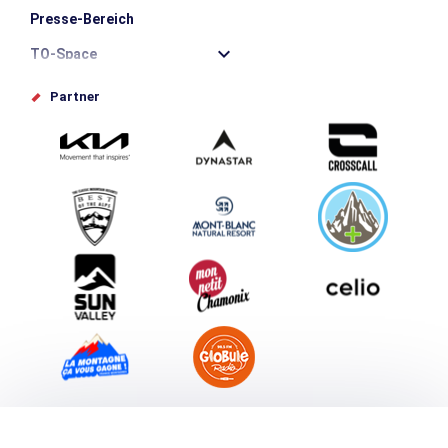
Presse-Bereich
TO-Space
Offices de tourisme
Partner
Photothèque
Schlagen Sie Ihr Event vor
Service groupes et séminaires
Herunterladen
Tourismus & Behinderung