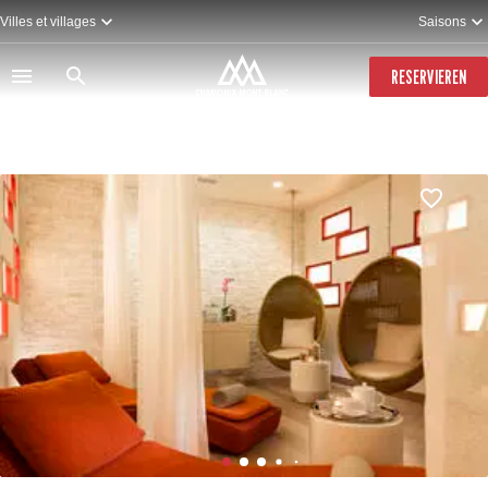
Direkt
Villes et villages
Saisons
zum
Inhalt
RESERVIEREN