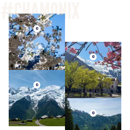
©
©
©
©