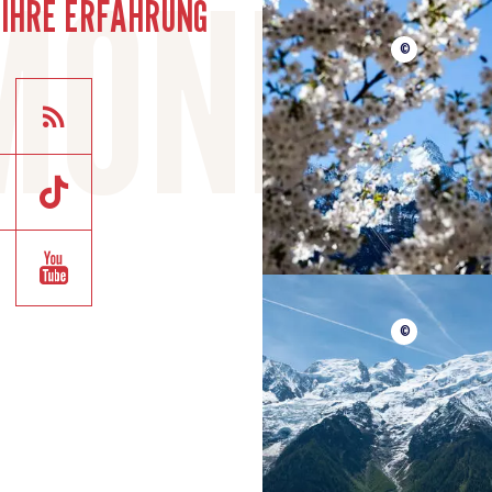
E IHRE ERFAHRUNG
©
©