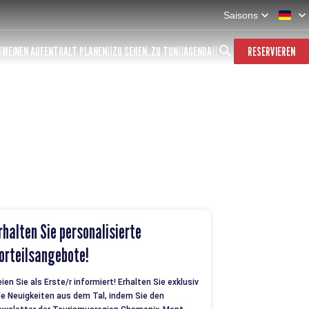
Saisons
MEINEN AUFENTHALT PLANEN
ZU SEHEN, ZU TUN
AGENDA
RESERVIEREN
rhalten Sie personalisierte
orteilsangebote!
ien Sie als Erste/r informiert! Erhalten Sie exklusiv
le Neuigkeiten aus dem Tal, indem Sie den