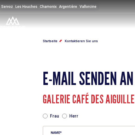
Direkt
Servoz
Les Houches
Chamonix
Argentière
Vallorcine
zum
Inhalt
PFADNAVIGATION
Startseite
Kontaktieren Sie uns
E-MAIL SENDEN AN
GALERIE CAFÉ DES AIGUILL
TITRE
Frau
Herr
NAME