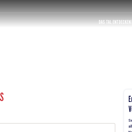
DAS TAL ENTDECKEN
ES
E
V
Se
al