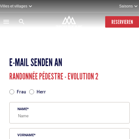
Direkt
Villes et villages
Saisons
zum
Inhalt
RESERVIEREN
E-MAIL SENDEN AN
RANDONNÉE PÉDESTRE - EVOLUTION 2
TITRE
Frau
Herr
NAME
VORNAME