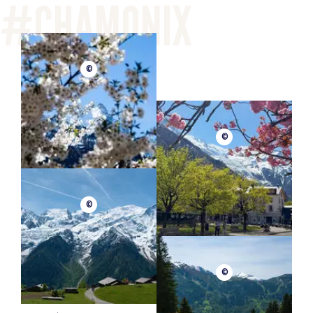
©
©
©
©