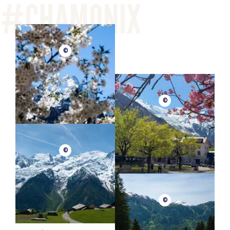
©
©
©
©