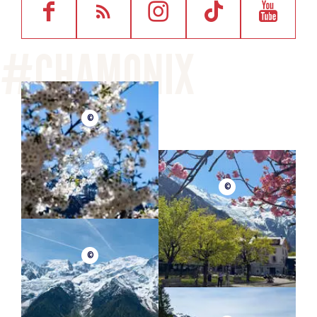
©
©
©