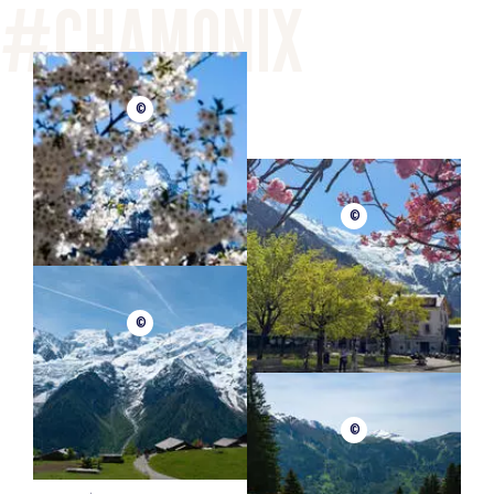
©
©
©
©