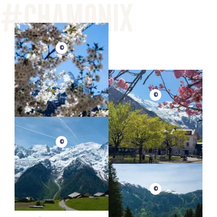
©
©
©
©