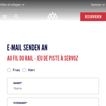
Direkt
Villes et villages
Saisons
zum
Inhalt
RESERVIEREN
E-MAIL SENDEN AN
AU FIL DU RAIL - JEU DE PISTE À SERVOZ
TITRE
Frau
Herr
NAME
VORNAME