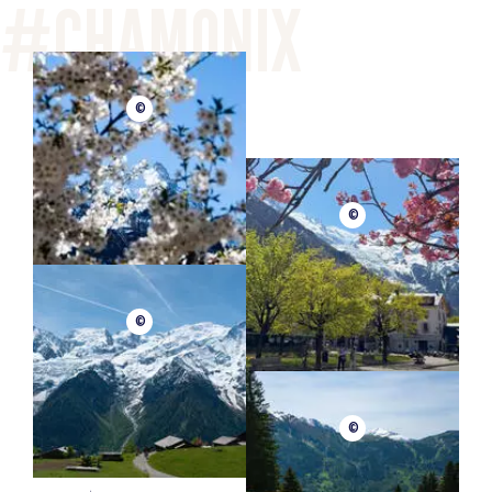
©
©
©
©