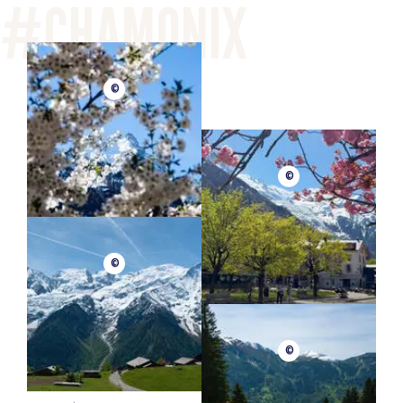
©
©
©
©