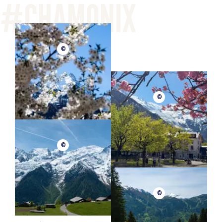
©
©
©
©