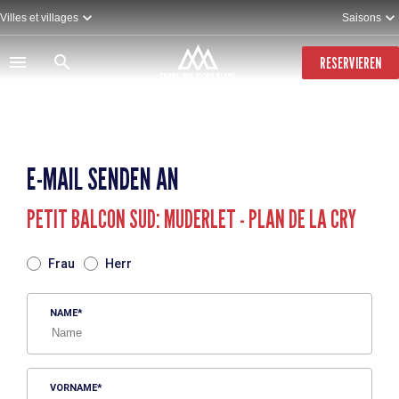
Direkt
Villes et villages
Saisons
zum
Inhalt
RESERVIEREN
E-MAIL SENDEN AN
PETIT BALCON SUD: MUDERLET - PLAN DE LA CRY
TITRE
Frau
Herr
NAME
VORNAME