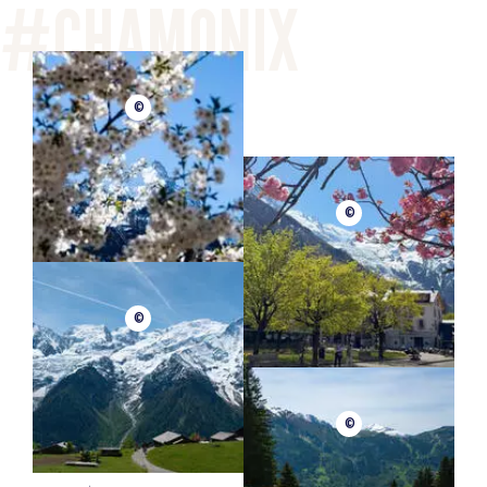
©
©
©
©