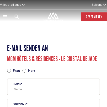
Direkt
Villes et villages
Saisons
zum
Inhalt
RESERVIEREN
E-MAIL SENDEN AN
MGM HÔTELS & RÉSIDENCES - LE CRISTAL DE JADE
TITRE
Frau
Herr
NAME
VORNAME