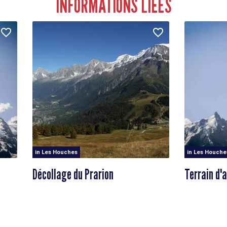
INFORMATIONS LIÉES
in Les Houches
in Les Houche
Décollage du Prarion
Terrain d'