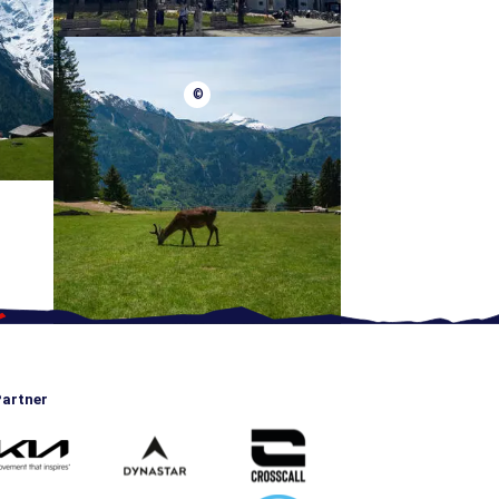
©
artner