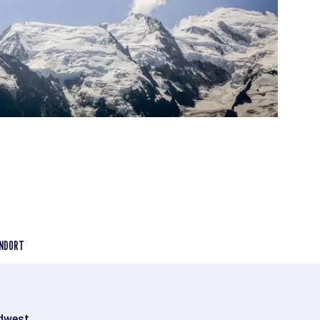
NDORT
üdwest.