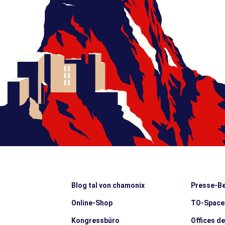
Blog tal von chamonix
Presse-Be
Online-Shop
TO-Space
Kongressbüro
Offices d