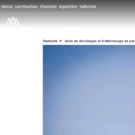
Direkt
Servoz
Les Houches
Chamonix
Argentière
Vallorcine
zum
Inhalt
PFADNAVIGATION
Startseite
Aires de décollages et d'atterrissage de pa