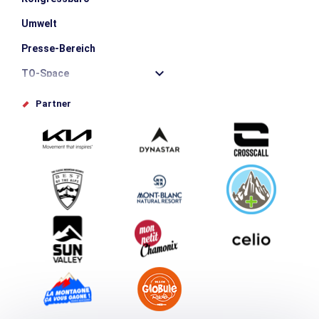
Umwelt
Presse-Bereich
TO-Space
Offices de tourisme
Partner
Photothèque
Schlagen Sie Ihr Event vor
Service groupes et séminaires
Herunterladen
Tourismus & Behinderung