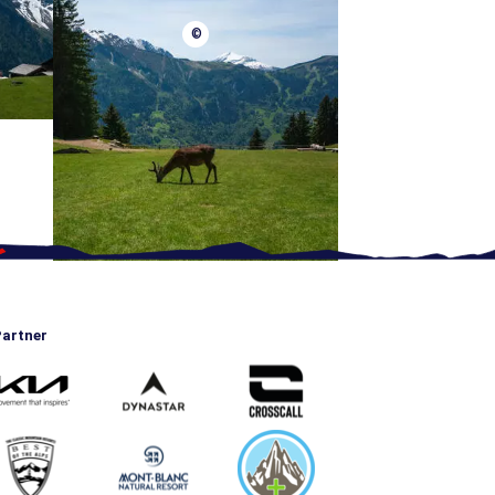
©
artner