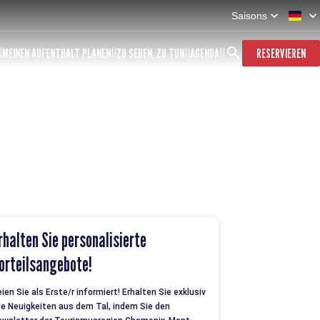
Saisons
MEINEN AUFENTHALT PLANEN
ZU SEHEN, ZU TUN
AGENDA
RESERVIEREN
rhalten Sie personalisierte
orteilsangebote!
ien Sie als Erste/r informiert! Erhalten Sie exklusiv
le Neuigkeiten aus dem Tal, indem Sie den