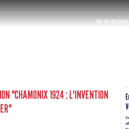
DAS TAL ENTDECKEN
ION "CHAMONIX 1924 : L'INVENTION
E
VER"
V
Se
al