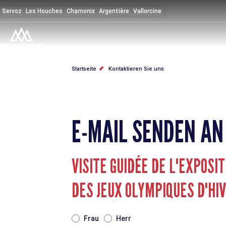
Direkt
Servoz
Les Houches
Chamonix
Argentière
Vallorcine
zum
Inhalt
PFADNAVIGATION
Startseite
Kontaktieren Sie uns
E-MAIL SENDEN AN
VISITE GUIDÉE DE L'EXPOSIT
DES JEUX OLYMPIQUES D'HI
TITRE
Frau
Herr