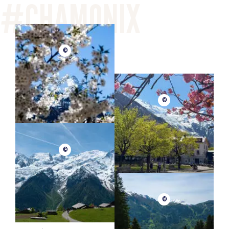
©
©
©
©