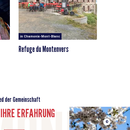
in Chamonix-Mont-Blanc
Refuge du Montenvers
ed der Gemeinschaft
E IHRE ERFAHRUNG
©