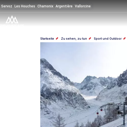
Direkt
Servoz
Les Houches
Chamonix
Argentière
Vallorcine
zum
Inhalt
PFADNAVIGATION
Startseite
Zu sehen, zu tun
Sport und Outdoor