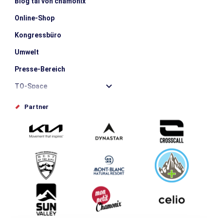
Blog tal von chamonix
Online-Shop
Kongressbüro
Umwelt
Presse-Bereich
TO-Space
Offices de tourisme
Partner
Photothèque
Schlagen Sie Ihr Event vor
Service groupes et séminaires
Herunterladen
Tourismus & Behinderung