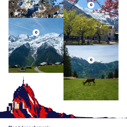
©
©
©