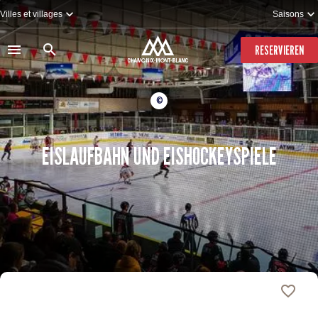
Direkt
Villes et villages
Saisons
zum
Inhalt
RESERVIEREN
©
EISLAUFBAHN UND EISHOCKEYSPIELE