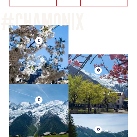
©
©
©
©