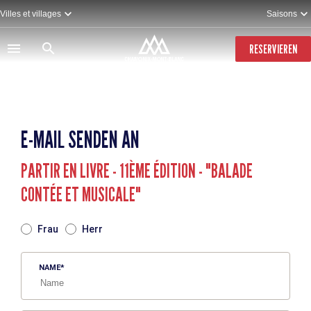
Direkt
Villes et villages
Saisons
zum
Inhalt
RESERVIEREN
E-MAIL SENDEN AN
PARTIR EN LIVRE - 11ÈME ÉDITION - "BALADE
CONTÉE ET MUSICALE"
TITRE
Frau
Herr
NAME