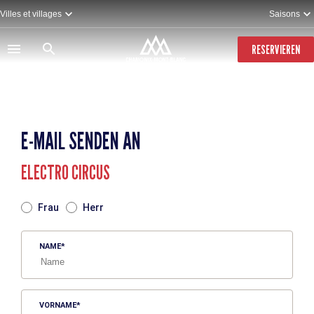
Direkt
Villes et villages
Saisons
zum
Inhalt
RESERVIEREN
E-MAIL SENDEN AN
ELECTRO CIRCUS
TITRE
Frau
Herr
NAME
VORNAME