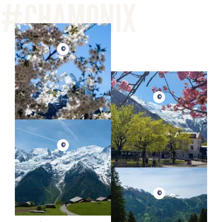
©
©
©
©