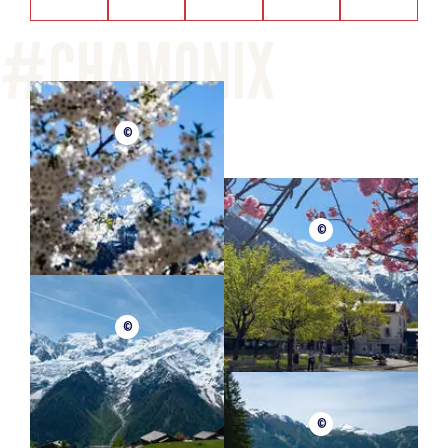
©
©
©
©