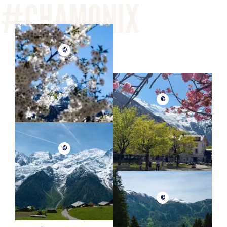
©
©
©
©