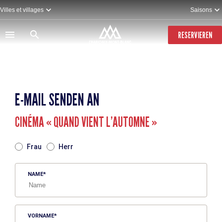
Direkt
Villes et villages
Saisons
zum
Inhalt
RESERVIEREN
E-MAIL SENDEN AN
CINÉMA « QUAND VIENT L’AUTOMNE »
TITRE
Frau
Herr
NAME
VORNAME