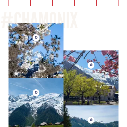
©
©
©
©