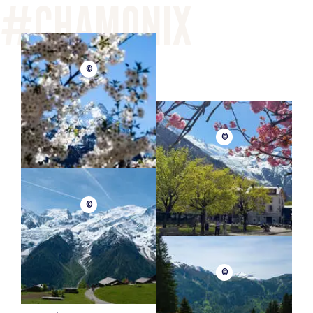
©
©
©
©