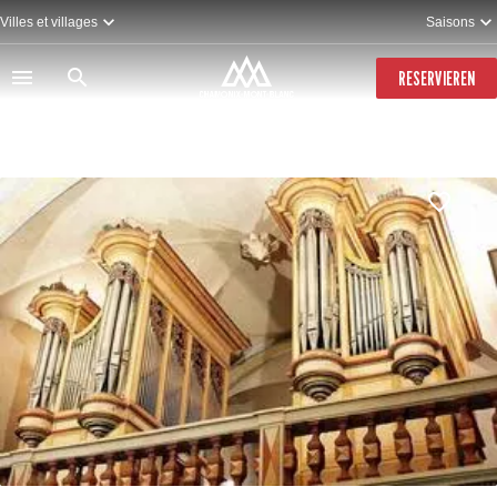
Direkt
Villes et villages
Saisons
zum
Inhalt
RESERVIEREN