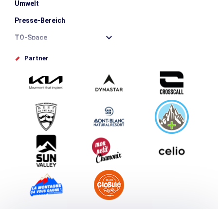
Umwelt
Presse-Bereich
TO-Space
Offices de tourisme
Partner
Photothèque
Schlagen Sie Ihr Event vor
Service groupes et séminaires
Herunterladen
Tourismus & Behinderung