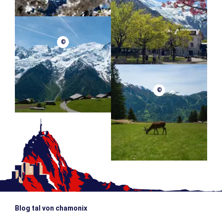
12 Jahre alt
80 Jahre alt
©
©
Blog tal von chamonix