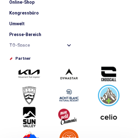
Online-Shop
Kongressbüro
Umwelt
Presse-Bereich
TO-Space
Offices de tourisme
Partner
Photothèque
Schlagen Sie Ihr Event vor
Service groupes et séminaires
Herunterladen
Tourismus & Behinderung