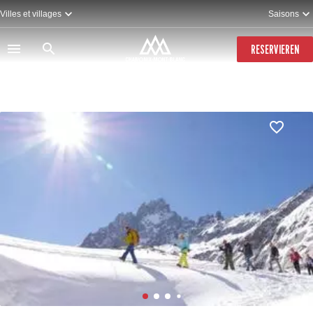
Direkt
Villes et villages
Saisons
zum
Inhalt
RESERVIEREN