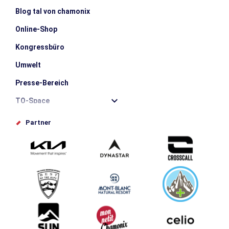
Blog tal von chamonix
Online-Shop
Kongressbüro
Umwelt
Presse-Bereich
TO-Space
Offices de tourisme
Partner
Photothèque
Schlagen Sie Ihr Event vor
Service groupes et séminaires
Herunterladen
Tourismus & Behinderung