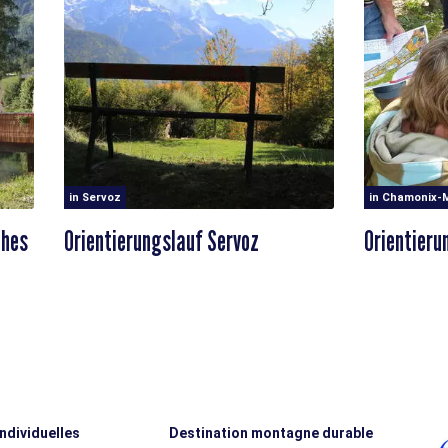
in Servoz
in Chamonix-
ches
Orientierungslauf Servoz
Orientieru
individuelles
Destination montagne durable