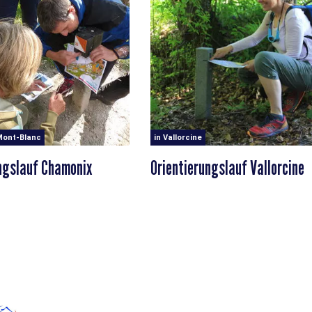
Mont-Blanc
in Vallorcine
ngslauf Chamonix
Orientierungslauf Vallorcine