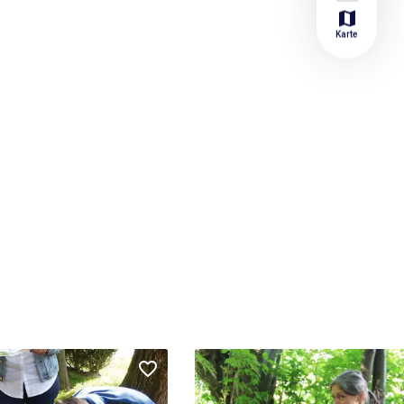
map
Karte