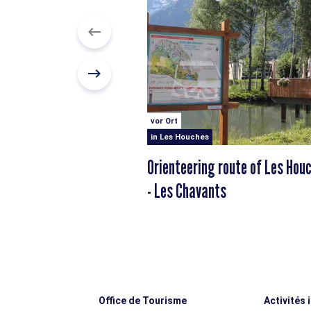
vor Ort
in Les Houches
Orienteering route of Les Hou
- Les Chavants
Office de Tourisme
Activités 