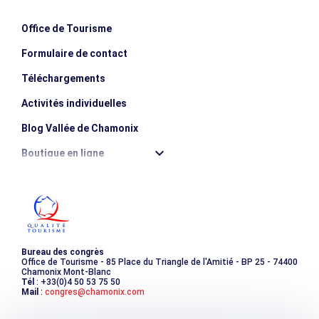
Negative Höhe
200m
Office de Tourisme
Formulaire de contact
Dauer der Hin- und Rückfahrt
2h
Téléchargements
Activités individuelles
Blog Vallée de Chamonix
Boutique en ligne
Destination montagne durable
Les incontournables
Photothèque
Bureau des congrès
Office de Tourisme - 85 Place du Triangle de l'Amitié - BP 25 - 74400
Chamonix Mont-Blanc
Tél
: +33(0)4 50 53 75 50
Mail
:
congres@chamonix.com