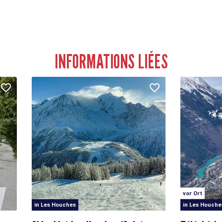
INFORMATIONS LIÉES
vor Ort
in Les Houches
in Les Houche