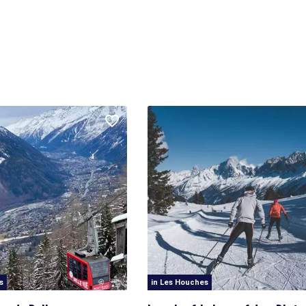
s
in Les Houches