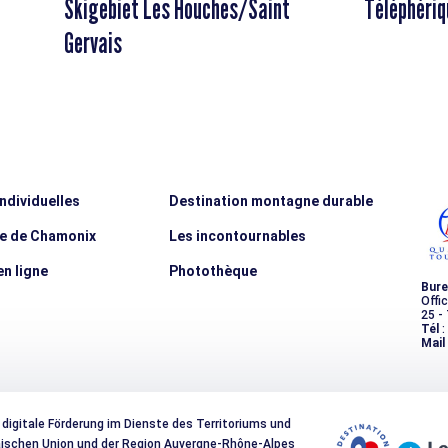
Skigebiet Les Houches/Saint
Téléphériq
Gervais
individuelles
Destination montagne durable
ée de Chamonix
Les incontournables
n ligne
Photothèque
Bure
Offi
25 -
Tél
:
Mail
 digitale Förderung im Dienste des Territoriums und
päischen Union und der Region Auvergne-Rhône-Alpes