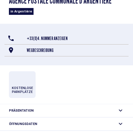
AGENCE POSTALE COMMUNALE D'ARGENTIÈRE
in Argentière
+33(0)4. NUMMER ANZEIGEN
WEGBESCHREIBUNG
KOSTENLOSE
PARKPLÄTZE
PRÄSENTATION
Poststelle in Argentière
ÖFFNUNGSDATEN