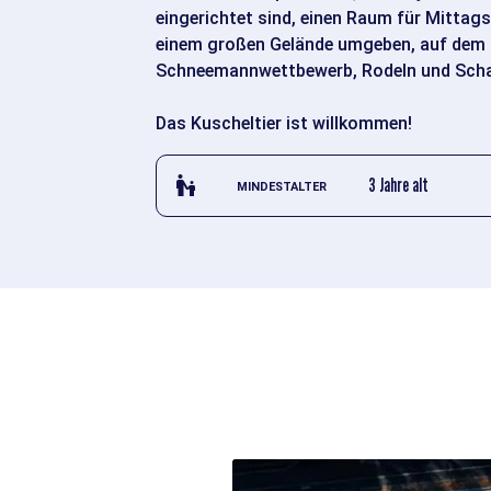
eingerichtet sind, einen Raum für Mittag
einem großen Gelände umgeben, auf dem di
Schneemannwettbewerb, Rodeln und Scha
Das Kuscheltier ist willkommen!
escalator_warning_black
3 Jahre alt
MINDESTALTER