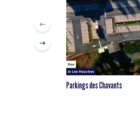
Von
in Les Houches
Parkings des Chavants