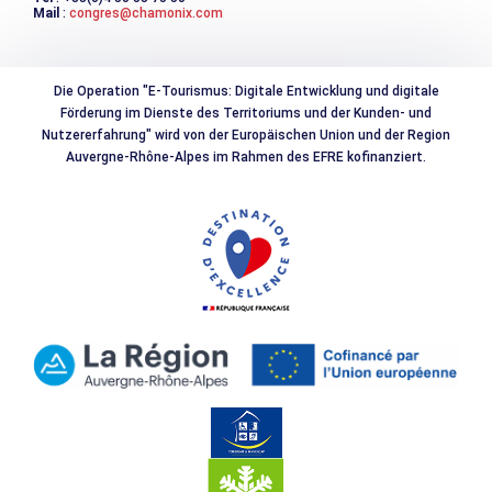
Mail
:
congres@chamonix.com
Polsterpflanzen, die perfekt an die extremen Bedingungen
angepasst sind, setzen Farbakzente an den Felswänden.
Vorschriften :
Die Operation "E-Tourismus: Digitale Entwicklung und digitale
- Hunde verboten
Förderung im Dienste des Territoriums und der Kunden- und
- Abfall verboten
Nutzererfahrung" wird von der Europäischen Union und der Region
- Feuer verboten
Auvergne-Rhône-Alpes im Rahmen des EFRE kofinanziert.
- Blumen pflücken verboten
- Jeglicher Überflug verboten
- Camping verboten, Reservierung für Biwak erforderlich.
- Baden in den Seen Blancs und Chéserys verboten.
- Alle akustischen Geräte verboten
- Inschriften auf Felsen, Markierungen und Schilder sind
verboten.
- Jegliche Werbung mit Bezug auf das Naturschutzgebiet
ist verboten.
- Verbotene Arbeiten, einschließlich der Ausstattung mit
neuen Kletterrouten.
- Jagen verboten
- Versammlungen und Demonstrationen
genehmigungspflichtig